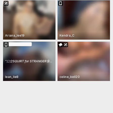
Ariana_lee19
Kendra_C
В тикет-шоу
“
口交SQUIRT for STRANGER🔞Risky Place💦フェラ PREGNANT
”
lean_lie8
celine_bell20