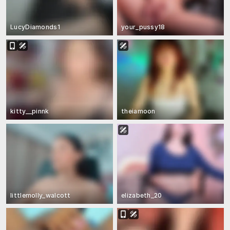
LucyDiamonds1
your_pussy18
kitty__pinnk
theiamoon
littlemolly_walcott
elizabeth_20