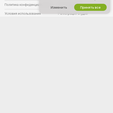
Политика конфиденциальности
Стать моделью
Изменить
Принять все
Условия использования
Регистрация студий
Политика DMCA
Вебкам-партнёрская программа
Политика в отношении cookies
Родительский контроль
Помощь в борьбе с рабством
ПОМОЩЬ
&
ПОДДЕРЖКА
Поддержка и FAQ
Биллинг-поддержка
Защита DMCA
Добро пожаловать на xhamsterlive.com! Мы – бесплатное онлайн-
сообщество. Присоединяйся, чтобы хорошо провести время с
нашими моделями в их интерактивных вебкам-шоу.