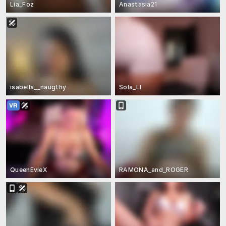
Lia_Foz
Anastasia21
isabella__naugthy
Sola_LI
QueenEvieX
RAMONA_and_ROGER