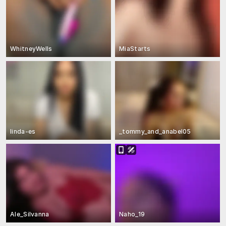
WhitneyWells
MiaStarts
linda-es
_tommy_and_anabel05
Ale_Silvanna
Naho_19