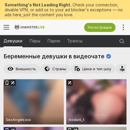
Something's Not Loading Right.
Check your connection,
disable VPN, or add us to your ad blocker's exceptions — no
ads here, just the content you love.
Регистрация
Девушки
Пары
Парни
Трансы
Беременные девушки в
видеочате
Внешность
Страны
Цена и тип шоу
Д
SexAngelssss
nicdani_1