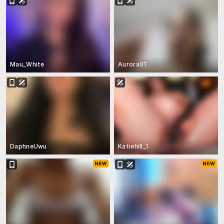
Mau_White
Aurora01
DaphneUwu
Katiehill_1